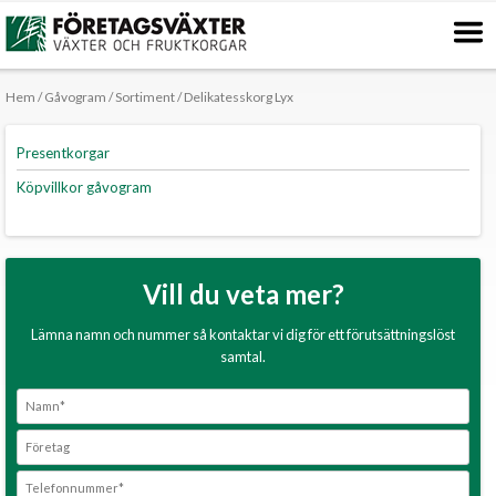
Skip
to
content
Hem
/
Gåvogram
/
Sortiment
/ Delikatesskorg Lyx
Presentkorgar
Köpvillkor gåvogram
Vill du veta mer?
Lämna namn och nummer så kontaktar vi dig för ett förutsättningslöst
samtal.