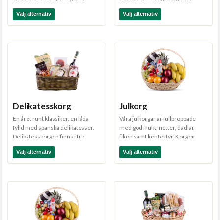
levereras i cell...
levereras i cell...
Välj alternativ
Välj alternativ
Delikatesskorg
Julkorg
En året runt klassiker, en låda
Våra julkorgar är fullproppade
fylld med spanska delikatesser.
med god frukt, nötter, dadlar,
Delikatesskorgen finns i tre
fikon samt konfektyr. Korgen
olika storlekar...
levereras inslag...
Välj alternativ
Välj alternativ