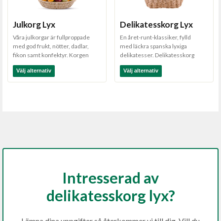
Julkorg Lyx
Delikatesskorg Lyx
Våra julkorgar är fullproppade
En året-runt-klassiker, fylld
med god frukt, nötter, dadlar,
med läckra spanska lyxiga
fikon samt konfektyr. Korgen
delikatesser. Delikatesskorg
levereras inslag...
Lyx finns i tre olika s...
Välj alternativ
Välj alternativ
Intresserad av
delikatesskorg lyx?
Lämna dina uppgifter så återkommer vi till dig. Vill du