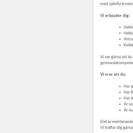
med självförtroende
Vi erbjuder dig:
Helti
Helti
Attra
Kolle
Vi ser gärna att du
gymnasiekompetens,
Vi tror att du:
Har 
Har B
Har t
Är so
Är må
Det är meriterande 
Vi träffar dig gärn