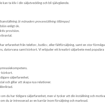
 kan ta kliv i din säljutveckling och bli självgående.
dsanställning
(6 månaders provanställning tillämpas)
dslön enligt ök.
ktiv provision.
ktivavtal.
 har erfarenhet från telefon-, butiks-, eller fältförsäljning, samt en stor förmå
 datorvana samt körkort. Vi erbjuder ett kreativt säljarbete med populära tjä
gymnasiekompetens.
-körkort.
idigare säljerfarenhet.
cial och gillar att skapa nya relationer.
linriktad.
om du har tidigare säljerfarenhet, men vi tycker att din inställning och motivat
a om du är intresserad av en karriär inom försäljning och marknad.