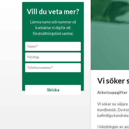
Vill du veta mer?
Lämna namn och nummer så
kontaktar vi dig för ett
förutsättningslöst samtal.
Vi söker 
Arbetsuppgifter
Vi söker nu säljar
kundbesök. Du komm
befintliga kundrel
I inledningen av an