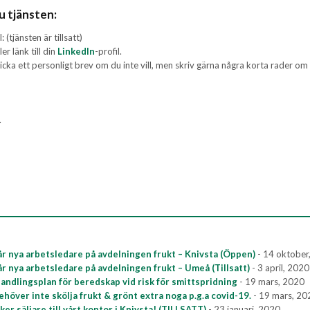
u tjänsten:
 (tjänsten är tillsatt)
er länk till din
LinkedIn
-profil.
cka ett personligt brev om du inte vill, men skriv gärna några korta rader om 
.
!
vår nya arbetsledare på avdelningen frukt – Knivsta (Öppen)
- 14 oktober
vår nya arbetsledare på avdelningen frukt – Umeå (Tillsatt)
- 3 april, 2020
handlingsplan för beredskap vid risk för smittspridning
- 19 mars, 2020
ehöver inte skölja frukt & grönt extra noga p.g.a covid-19.
- 19 mars, 20
ker säljare till vårt kontor i Knivsta! (TILLSATT)
- 23 januari, 2020