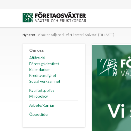
Skip
to
content
Nyheter
- Vi söker säljare till vårt kontor i Knivsta! (TILLSATT)
Om oss
Affärsidé
Företagsidentitet
Kalendarium
Kreditvärdighet
Social verksamhet
Kvalitetspolicy
Miljöpolicy
Arbete/Karriär
Öppettider