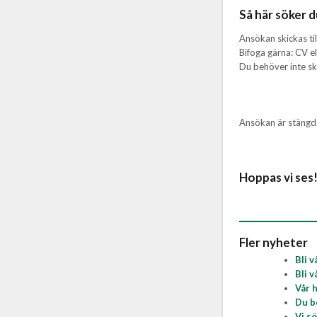
Så här söker d
Ansökan skickas till:
Bifoga gärna: CV ell
Du behöver inte ski
Ansökan är stängd
Hoppas vi ses
Fler nyheter
Bli 
Bli 
Vår 
Du b
Vi sö