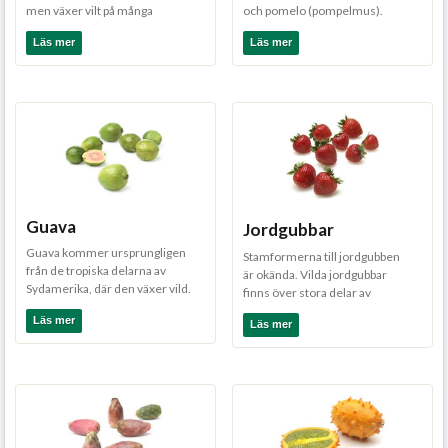
men växer vilt på många
och pomelo (pompelmus).
ställen. Frukten ha...
Pomelo stammar troligtvis ...
Läs mer
Läs mer
Guava
Jordgubbar
Guava kommer ursprungligen
Stamformerna till jordgubben
från de tropiska delarna av
är okända. Vilda jordgubbar
Sydamerika, där den växer vild.
finns över stora delar av
På 1500-talet odlad...
Amerika, Europa och Asie...
Läs mer
Läs mer