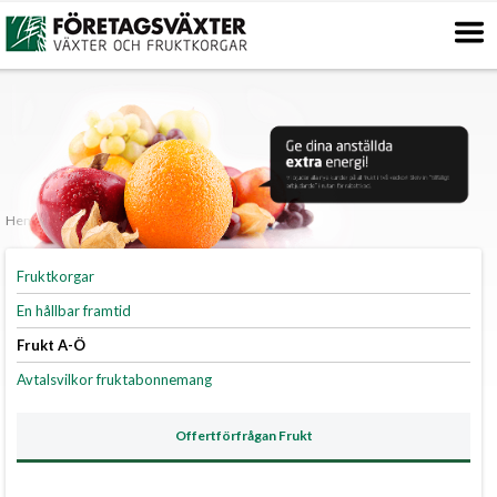
Skip
to
content
Hem
/
Frukt
/ A-Ö
Fruktkorgar
En hållbar framtid
Frukt A-Ö
Avtalsvilkor fruktabonnemang
Offertförfrågan Frukt