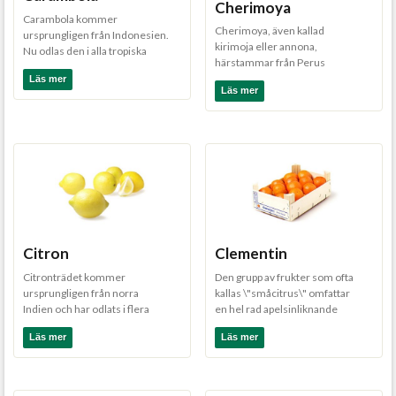
Cherimoya
Carambola kommer
Cherimoya, även kallad
ursprungligen från Indonesien.
kirimoja eller annona,
Nu odlas den i alla tropiska
härstammar från Perus
länder. Växten är ett ca 10...
höglänta tropiska områden, där
Läs mer
Läs mer
den ...
Citron
Clementin
Citronträdet kommer
Den grupp av frukter som ofta
ursprungligen från norra
kallas \"småcitrus\" omfattar
Indien och har odlats i flera
en hel rad apelsinliknande
tusen år i Mindre Asien och
produkter varav den me...
Läs mer
Läs mer
Kina...