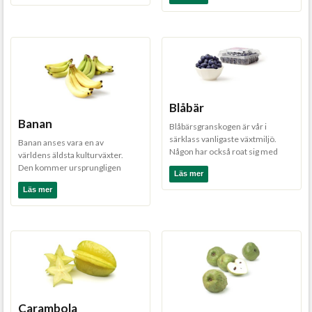
Blåbär
Banan
Blåbärsgranskogen är vår i
särklass vanligaste växtmiljö.
Banan anses vara en av
Någon har också roat sig med
världens äldsta kulturväxter.
att räkna ut ...
Den kommer ursprungligen
Läs mer
från tropiska Sydostasien, d...
Läs mer
Carambola