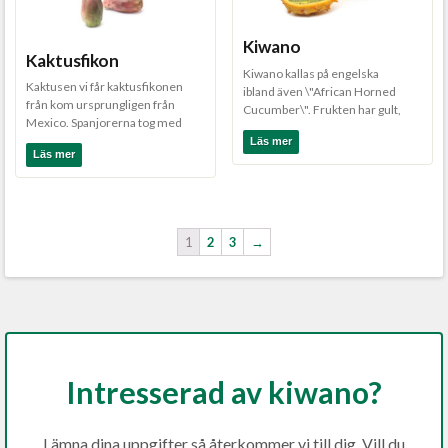
Kiwano
Kaktusfikon
Kiwano kallas på engelska
Kaktusen vi får kaktusfikonen
ibland även \"African Horned
från kom ursprungligen från
Cucumber\". Frukten har gult,
Mexico. Spanjorerna tog med
hårt skal med små \"h...
sig plantan till Euro...
Läs mer
Läs mer
1
2
3
→
Intresserad av kiwano?
Lämna dina uppgifter så återkommer vi till dig. Vill du