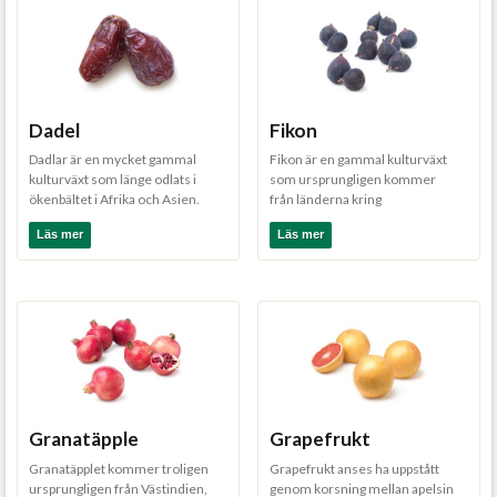
Dadel
Fikon
Dadlar är en mycket gammal
Fikon är en gammal kulturväxt
kulturväxt som länge odlats i
som ursprungligen kommer
ökenbältet i Afrika och Asien.
från länderna kring
Det är lite okla...
Medelhavet. Här har fikon
Läs mer
Läs mer
haft...
Granatäpple
Grapefrukt
Granatäpplet kommer troligen
Grapefrukt anses ha uppstått
ursprungligen från Västindien,
genom korsning mellan apelsin