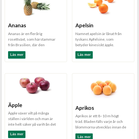
Ananas
Apelsin
Ananas är en flerårig
Namnet apelsin är lånat från
rosettväxt, som härstammar
tyskans Apfelsine, som
från Brasilien, där den
betyder kinesiskt äpple.
fortfarande finns i vild form. ...
Apelsinen kommer
Läs mer
Läs mer
förmodligen...
Äpple
Aprikos
Äpple växer vilt på många
Aprikos är ett 8–10 m högt
ställen i världen och man är
träd. Bladen fälls varje år och
inte helt säker på varifrån det
blommorna utvecklas innan de
ursprungligen...
nya bladen spru...
Läs mer
Läs mer